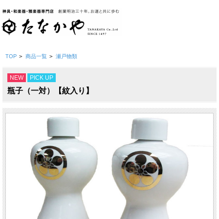
TOP
>
商品一覧
>
瀬戸物類
NEW
PICK UP
瓶子（一対）【紋入り】