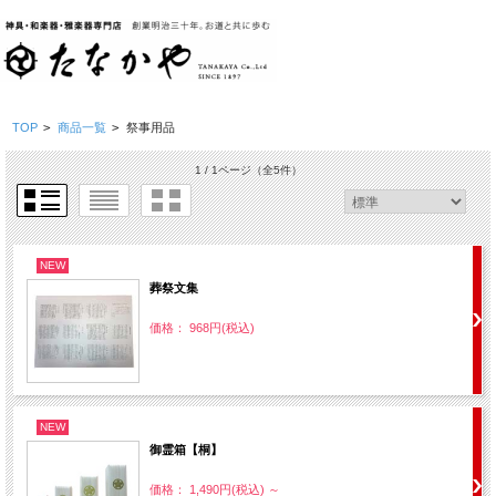
TOP
>
商品一覧
>
祭事用品
1 / 1ページ
（全5件）
NEW
葬祭文集
価格： 968円(税込)
NEW
御霊箱【桐】
価格： 1,490円(税込)
～