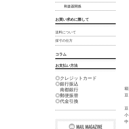
和楽器関係
お買い求めに際して
送料について
採寸の仕方
コラム
お支払い方法
◎クレジットカード
◎銀行振込
箱
南都銀行
豆
◎郵便振替
◎代金引換
豆
小
中