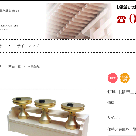
せ
サイトマップ
P
商品一覧
木製品類
灯明【箱型三
価格:
サイズ：
価格と在庫を一