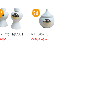
（一対）【紋入り】
水玉【紋入り】
0
(税込)
～
¥520
(税込)
～