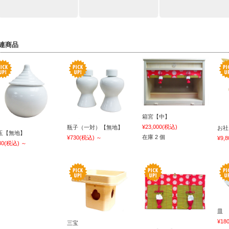
連商品
箱宮【中】
¥23,000
(税込)
瓶子（一対）【無地】
お社
玉【無地】
在庫 2 個
¥730
(税込)
～
¥9,8
30
(税込)
～
皿
¥18
三宝