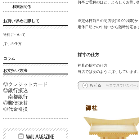
何卒ご理解のほど、よろしくお願い
和楽器関係
お買い求めに際して
※定休日前日の閉店後(19:00以降
定休日明けの午前中から随時対応させ
送料について
採寸の仕方
採寸の仕方
コラム
神具の採寸の仕方
お支払い方法
当店では次のように採寸しています
◎クレジットカード
◎銀行振込
南都銀行
◎郵便振替
◎代金引換