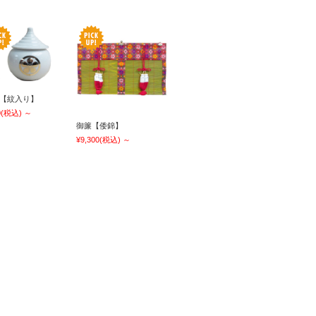
【紋入り】
0
(税込)
～
御簾【倭錦】
¥9,300
(税込)
～