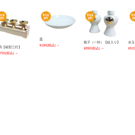
皿
瓶子（一対）【紋入り】
水玉
¥180
(税込)
～
明【箱型三灯】
¥890
(税込)
～
¥52
,750
(税込)
～