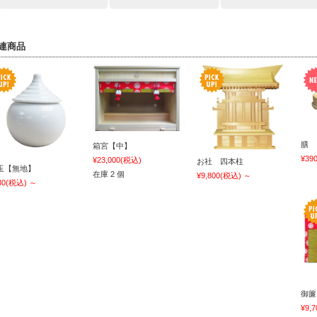
連商品
膳
箱宮【中】
¥39
¥23,000
(税込)
お社 四本柱
玉【無地】
在庫 2 個
¥9,800
(税込)
～
30
(税込)
～
御簾
¥9,7