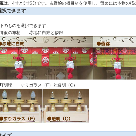
宝
は、4寸と3寸5分です。吉野桧の板目材を使用し、留めには本物の桜
選択できます
下のものを選択できます。
御簾の布柄 赤地に白紋と倭錦
灯明球 すりガラス（F）と透明（C）
サイズ