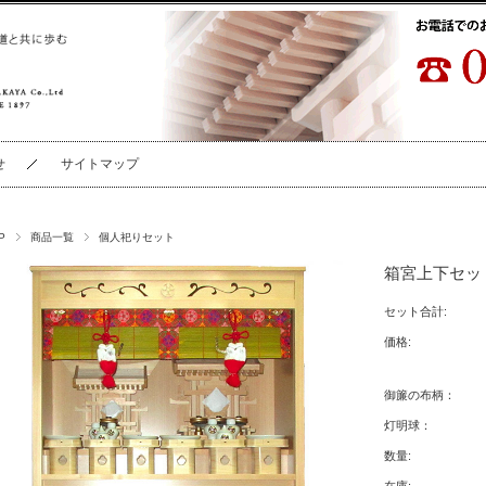
せ
サイトマップ
P
商品一覧
個人祀りセット
箱宮上下セッ
セット合計:
価格:
御簾の布柄：
灯明球：
数量: