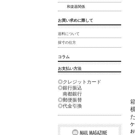
和楽器関係
お買い求めに際して
送料について
採寸の仕方
コラム
お支払い方法
◎クレジットカード
◎銀行振込
南都銀行
◎郵便振替
◎代金引換
た
ケ
お