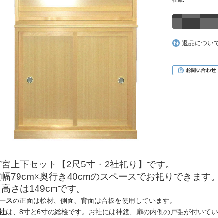
在庫:
返品につい
箱宮上下セット【2尺5寸・2社祀り】です。
横幅79cm×奥行き40cmのスペースでお祀りできま
高さは149cmです。
ース
の正面は桧材、側面、背面は合板を使用しています。
社
は、8寸と6寸の総桧です。お社には神鏡、扉の内側の戸張が付いて