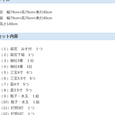
宮 幅79cm×高79cm×奥行40cm
箱 幅79cm×高70cm×奥行40cm
高さ149cm
セット内容
１）箱宮 みす付 １つ
２）箱宮下箱 1つ
３）御社3番 １社
４）御社4番 1社
５）三宝4寸 6つ
６）三宝3.5寸 6つ
７）皿4寸 5つ
８）皿3.5寸 5つ
９）瓶子・水玉 １組
10）瓶子・水玉 １組
11）灯明3灯 １つ
12）灯明1灯 １つ