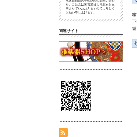
店休日前日の午後以降のお問い合わ
せ、ご注文は翌営業日より順次お返
事させていただきますのでよろしく
お願い申し上げます。
箱
下
総
関連サイト
（
（
（
（
（
（
（
（
（
（
（
（