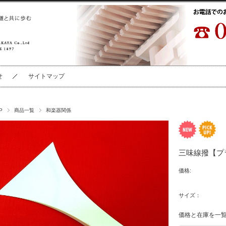
せ
サイトマップ
P
商品一覧
和楽器関係
三味線撥【プ
価格:
サイズ：
価格と在庫を一