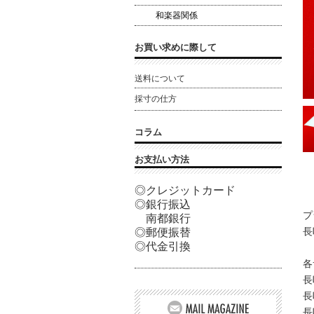
和楽器関係
お買い求めに際して
送料について
採寸の仕方
コラム
お支払い方法
◎クレジットカード
◎銀行振込
プ
南都銀行
長
◎郵便振替
◎代金引換
各
長
長
長