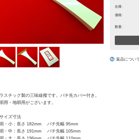
在庫:
価格:
数量:
返品につい
ラスチック製の三味線撥です。バチ先カバー付き。
唄用・地唄用がございます。
サイズ寸法
唄・小：長さ 182mm バチ先幅 95mm
唄・中：長さ 191mm バチ先幅 105mm
唄・大：長さ 196mm バチ先幅 110mm