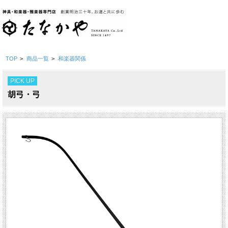
TOP
>
商品一覧
>
和楽器関係
PICK UP
胡弓・弓