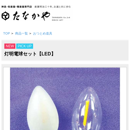
TOP
>
商品一覧
>
おつとめ道具
NEW
PICK UP
灯明電球セット【LED】