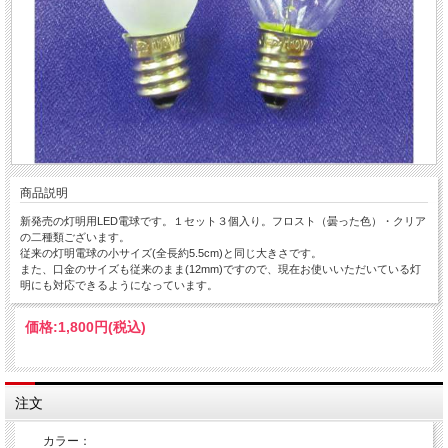
商品説明
新発売の灯明用LED電球です。１セット３個入り。フロスト（曇った色）・クリア
の二種類ございます。
従来の灯明電球の小サイズ(全長約5.5cm)と同じ大きさです。
また、口金のサイズも従来のまま(12mm)ですので、現在お使いいただいている灯
明にも対応できるようになっています。
価格:
1,800円
(税込)
注文
カラー：